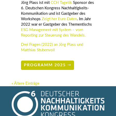
Jörg Plass ist mit
CCH Tagetik
Sponsor des
6. Deutschen Kongress Nachhaltigkeits-
Kommunikation und ist Gastgeber des
Workshops
Zeigt her Eure Daten
. Im Jahr
2022 war er Gastgeber des Thementischs
ESG Management mit System – vom
Reporting zur Steuerung des Wandels.
Drei Fragen (2022) an Jörg Plass und
Matthias Stubenvoll
PROGRAMM 2025
« Ältere Einträge