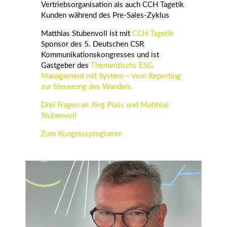
Vertriebsorganisation als auch CCH Tagetik
Kunden während des Pre-Sales-Zyklus
Matthias Stubenvoll ist mit
CCH Tagetik
Sponsor des 5. Deutschen CSR
Kommunikationskongresses und ist
Gastgeber des
Thementischs ESG
Management mit System – vom Reporting
zur Steuerung des Wandels.
Drei Fragen an Jörg Plass und Matthias
Stubenvoll
Zum Kongressprogramm